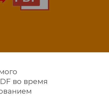
имого
PDF во время
зованием