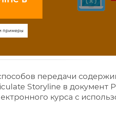
 и примеры
 способов передачи содерж
culate Storyline в документ 
ектронного курса с исполь