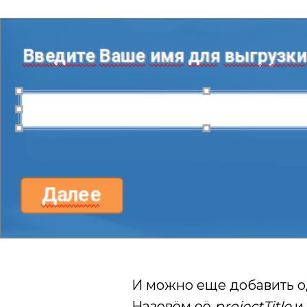
И можно еще добавить од
Назовём её
projectTitle
и 